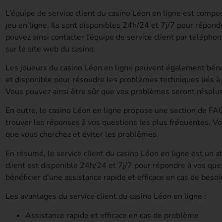
L’équipe de service client du casino Léon en ligne est comp
jeu en ligne. Ils sont disponibles 24h/24 et 7j/7 pour répo
pouvez ainsi contacter l’équipe de service client par téléphon
sur le site web du casino.
Les joueurs du casino Léon en ligne peuvent également bén
et disponible pour résoudre les problèmes techniques liés à 
Vous pouvez ainsi être sûr que vos problèmes seront résolu
En outre, le casino Léon en ligne propose une section de F
trouver les réponses à vos questions les plus fréquentes. V
que vous cherchez et éviter les problèmes.
En résumé, le service client du casino Léon en ligne est un a
client est disponible 24h/24 et 7j/7 pour répondre à vos qu
bénéficier d’une assistance rapide et efficace en cas de besoi
Les avantages du service client du casino Léon en ligne :
Assistance rapide et efficace en cas de problème