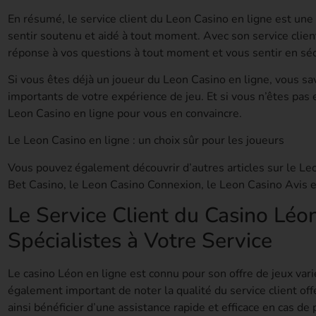
En résumé, le service client du Leon Casino en ligne est un
sentir soutenu et aidé à tout moment. Avec son service clien
réponse à vos questions à tout moment et vous sentir en séc
Si vous êtes déjà un joueur du Leon Casino en ligne, vous sav
importants de votre expérience de jeu. Et si vous n’êtes pas
Leon Casino en ligne pour vous en convaincre.
Le Leon Casino en ligne : un choix sûr pour les joueurs
Vous pouvez également découvrir d’autres articles sur le Leo
Bet Casino, le Leon Casino Connexion, le Leon Casino Avis e
Le Service Client du Casino Léo
Spécialistes à Votre Service
Le casino Léon en ligne est connu pour son offre de jeux varié
également important de noter la qualité du service client off
ainsi bénéficier d’une assistance rapide et efficace en cas d