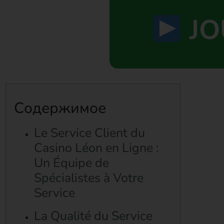
JO
Содержимое
Le Service Client du
Casino Léon en Ligne :
Un Équipe de
Spécialistes à Votre
Service
La Qualité du Service