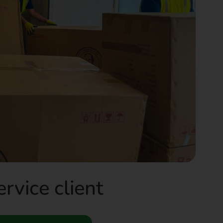
rvice client