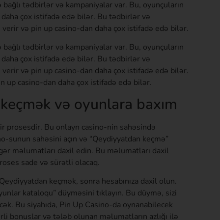
 bağlı tədbirlər və kampaniyalar var. Bu, oyunçuların
daha çox istifadə edə bilər. Bu tədbirlər və
verir və pin up casino-dan daha çox istifadə edə bilər.
 bağlı tədbirlər və kampaniyalar var. Bu, oyunçuların
daha çox istifadə edə bilər. Bu tədbirlər və
verir və pin up casino-dan daha çox istifadə edə bilər.
n up casino-dan daha çox istifadə edə bilər.
 keçmək və oyunlara baxım
ir prosesdir. Bu onlayn casino-nin sahəsində
ino-sunun sahəsini açın və “Qeydiyyatdan keçmə”
digər məlumatları daxil edin. Bu məlumatları daxil
oses sade və sürətli olacaq.
 Qeydiyyatdan keçmək, sonra hesabınıza daxil olun.
unlar kataloqu” düyməsini tıklayın. Bu düymə, sizi
cək. Bu siyahıda, Pin Up Casino-da oynanabilecek
rli bonuslar və tələb olunan məlumatların azlığı ilə