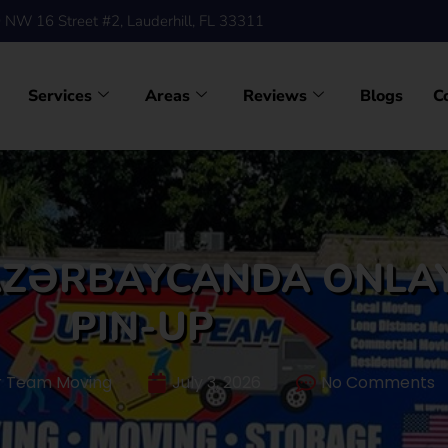
 NW 16 Street #2, Lauderhill, FL 33311
Services
Areas
Reviews
Blogs
C
 AZƏRBAYCANDA ONLA
PIN-UP
r Team Moving
July 3, 2026
No Comments