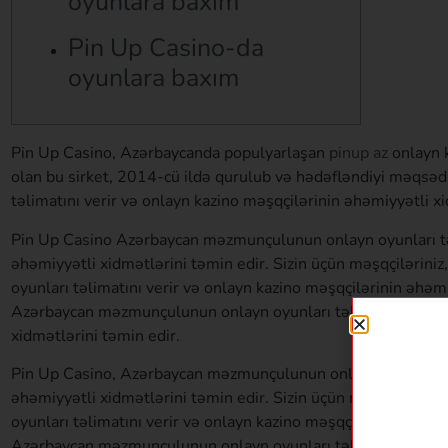
oyunlara baxım
Pin Up Casino-da
oyunlara baxım
Pin Up Casino, Azərbaycanda populyarlaşan
pinup az
onlayn k
olan bu sirket, 2014-cü ildə qurulub və hədəfləndiyi məqs
təlimatını verir və onlayn kazino məşqçilərinin əhəmiyyətli xi
Pin Up Casino Azərbaycan məzmunçulunun onlayn oyunları təl
əhəmiyyətli xidmətlərini təmin edir. Sizin üçün məşqçiləri
oyunları təlimatını verir və onlayn kazino məşqçilərinin əhəm
Azərbaycan məzmunçulunun onlayn oyunları təlimatını verir 
xidmətlərini təmin edir.
Pin Up Casino, Azərbaycan məzmunçulunun onlayn oyunları təl
əhəmiyyətli xidmətlərini təmin edir. Sizin üçün məşqçiləri
oyunları təlimatını verir və onlayn kazino məşqçilərinin əhəm
Azərbaycan məzmunçulunun onlayn oyunları təlimatını verir 