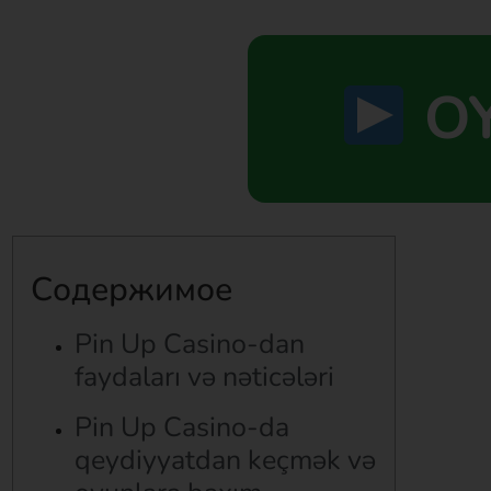
O
Содержимое
Pin Up Casino-dan
faydaları və nəticələri
Pin Up Casino-da
qeydiyyatdan keçmək və