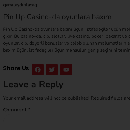
qarşılaşdırılacaq.
Pin Up Casino-da oyunlara baxım
Pin Up Casino-da oyunlara baxım üçün, istifadəçilər üçün mə
çıxır. Bu casino-da, cip, slotlar, live casino, poker, bakarat v
oyunlar, cip, dəyərli bonuslar və tələb olunan məlumatların az
baxım üçün, istifadəçilər üçün məhsulun geniş seçimini təmin 
Share Us
Leave a Reply
Your email address will not be published.
Required fields a
Comment
*