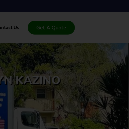
Get A Quote
ontact Us
YN KAZINO