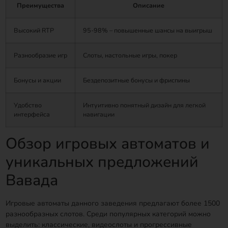
Преимущества
Описание
Высокий RTP
95-98% – повышенные шансы на выигрыш
Разнообразие игр
Слоты, настольные игры, покер
Бонусы и акции
Бездепозитные бонусы и фриспины
Удобство
Интуитивно понятный дизайн для легкой
интерфейса
навигации
Обзор игровых автоматов и
уникальных предложений
Вавада
Игровые автоматы данного заведения предлагают более 1500
разнообразных слотов. Среди популярных категорий можно
выделить: классические, видеослоты и прогрессивные