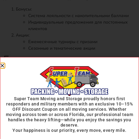
Бонусы:
Система лояльности с накопительными баллами
Индивидуальные предложения для постоянных
клиентов
Акции:
Ежемесячные турниры с призами
Сезонные и тематические акции
Безопасность и
лицензирование: Как Вавада
защищает игроков
Игроки должны уделять внимание лицензированию
Super Team Moving and Storage proudly honors first
платформы. В Установлениях, в которых предоставляют свои
responders and military members with an exclusive 10–15%
услуги, необходимо наличие лицензии на азартные
OFF Discount Coupon on all moving services. Whether
moving across town or across Florida, our professional team
развлечения, выданной авторитетными органами, такими как
handles the heavy lifting—while you enjoy the savings you
MGA или UK Gambling Commission. Эти лицензии
deserve.
подтверждают, что заведение соблюдает строгие требования к
Your happiness is our priority, every move, every mile.
честности и безопасности.