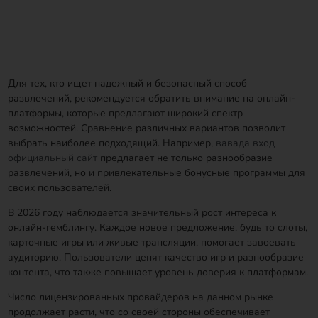
Для тех, кто ищет надежный и безопасный способ
развлечений, рекомендуется обратить внимание на онлайн-
платформы, которые предлагают широкий спектр
возможностей. Сравнение различных вариантов позволит
выбрать наиболее подходящий. Например,
вавада вход
официальный сайт
предлагает не только разнообразие
развлечений, но и привлекательные бонусные программы для
своих пользователей.
В 2026 году наблюдается значительный рост интереса к
онлайн-гемблингу. Каждое новое предложение, будь то слоты,
карточные игры или живые трансляции, помогает завоевать
аудиторию. Пользователи ценят качество игр и разнообразие
контента, что также повышает уровень доверия к платформам.
Число лицензированных провайдеров на данном рынке
продолжает расти, что со своей стороны обеспечивает