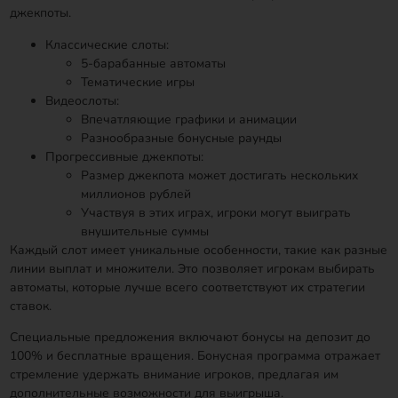
джекпоты.
Классические слоты:
5-барабанные автоматы
Тематические игры
Видеослоты:
Впечатляющие графики и анимации
Разнообразные бонусные раунды
Прогрессивные джекпоты:
Размер джекпота может достигать нескольких
миллионов рублей
Участвуя в этих играх, игроки могут выиграть
внушительные суммы
Каждый слот имеет уникальные особенности, такие как разные
линии выплат и множители. Это позволяет игрокам выбирать
автоматы, которые лучше всего соответствуют их стратегии
ставок.
Специальные предложения включают бонусы на депозит до
100% и бесплатные вращения. Бонусная программа отражает
стремление удержать внимание игроков, предлагая им
дополнительные возможности для выигрыша.