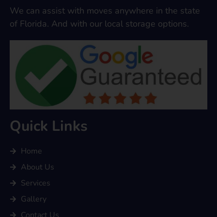
We can assist with moves anywhere in the state
of Florida. And with our local storage options.
Quick Links
Home
About Us
Services
Gallery
Contact Us