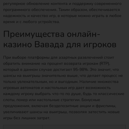
регулярное обновление контента и поддержку современного
программного обеспечения. Таким образом, обеспечивается
надежность и качество игр, в которые можно играть в любое
время и с любого устройства.
Преимущества онлайн-
казино Вавада для игроков
При выборе платформы для азартных развлечений стоит
обратить внимание на процент возврата игрокам (RTP),
который в данном случае достигает 95-98%. Это значит, что
шансы на выигрыш значительно выше, что делает процесс не
только увлекательным, но и выгодным. Наличие множества
игровых автоматов и настольных игр дает возможность
каждому игроку выбрать что-то по душе, будь то классические
слоты, покер или настольные стратегии. Бонусные
предложения, включая бездепозитные акции и фриспины,
увеличивают шансы на выигрыш, позволяя затестить новые
игры без лишних затрат.