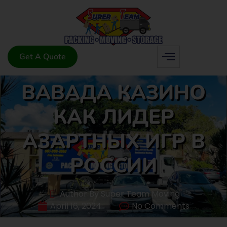
Get A Quote
ВАВАДА КАЗИНО
КАК ЛИДЕР
АЗАРТНЫХ ИГР В
РОССИИ
Author By Super Team Moving
April 16, 2024
No Comments