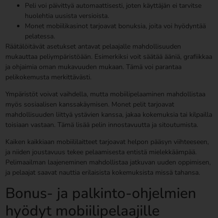
Peli voi päivittyä automaattisesti, joten käyttäjän ei tarvitse
huolehtia uusista versioista.
Monet mobiilikasinot tarjoavat bonuksia, joita voi hyödyntää
pelatessa.
Räätälöitävät asetukset antavat pelaajalle mahdollisuuden
mukauttaa peliympäristöään. Esimerkiksi voit säätää ääniä, grafiikkaa
ja ohjaimia oman mukavuuden mukaan. Tämä voi parantaa
pelikokemusta merkittävästi.
Ympäristöt voivat vaihdella, mutta mobiilipelaaminen mahdollistaa
myös sosiaalisen kanssakäymisen. Monet pelit tarjoavat
mahdollisuuden liittyä ystävien kanssa, jakaa kokemuksia tai kilpailla
toisiaan vastaan. Tämä lisää pelin innostavuutta ja sitoutumista.
Kaiken kaikkiaan mobiililaitteet tarjoavat helpon pääsyn viihteeseen,
ja niiden joustavuus tekee pelaamisesta entistä mielekkäämpää.
Pelimaailman laajeneminen mahdollistaa jatkuvan uuden oppimisen,
ja pelaajat saavat nauttia erilaisista kokemuksista missä tahansa.
Bonus- ja palkinto-ohjelmien
hyödyt mobiilipelaajille