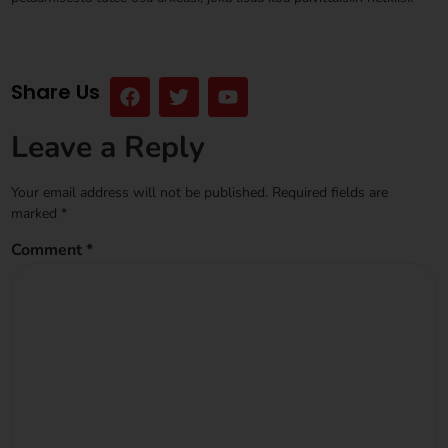
Share Us
Leave a Reply
Your email address will not be published.
Required fields are
marked
*
Comment
*